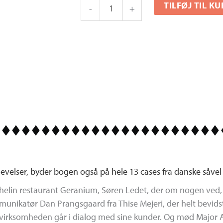
TILFØJ TIL K
-
+
i
praksis
antal
evelser, byder bogen også på hele 13 cases fra danske såve
lin restaurant Geranium, Søren Ledet, der om nogen ved, at
mmunikatør Dan Prangsgaard fra Thise Mejeri, der helt bevid
virksomheden går i dialog med sine kunder. Og mød Major An