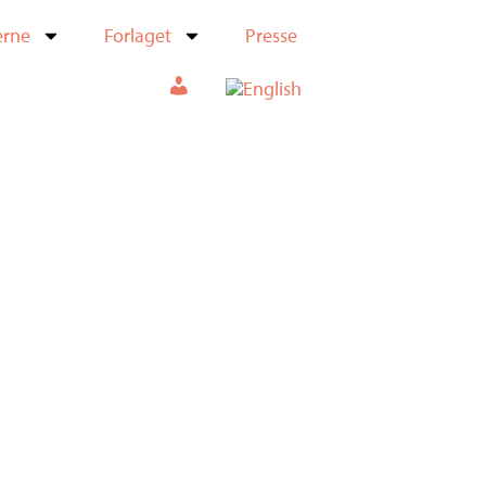
erne
Forlaget
Presse
Min konto