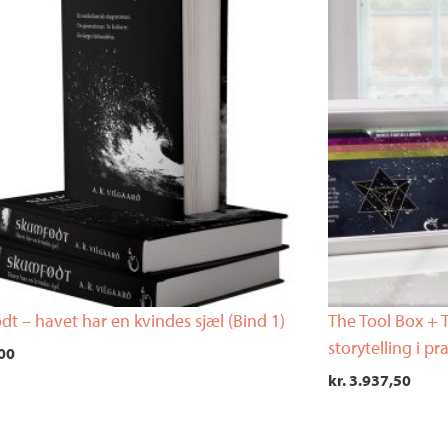
t – havet har en kvindes sjæl (Bind 1)
The Tool Box + T
storytelling i pra
00
kr.
3.937,50